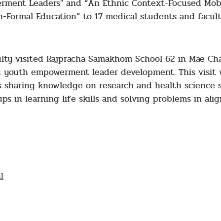
erment Leaders" and
“
An Ethnic Context-Focused Mob
n-Formal Education” to 17 medical students and facul
ulty visited Rajpracha Samakhom School 62
in Mae Cha
 youth empowerment leader development. This visit w
es sharing knowledge on research and health science s
ps in learning life skills and solving problems in al
l