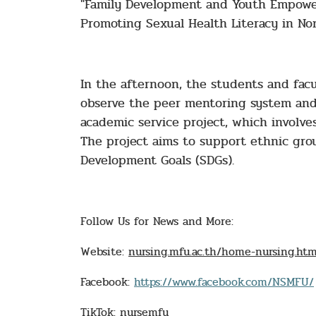
"Family Development and Youth Empow
Promoting Sexual Health Literacy in No
In the afternoon, the students and fac
observe the peer mentoring system and
academic service project, which involv
The project aims to support ethnic grou
Development Goals (SDGs).
Follow Us for News and More:
Website:
nursing.mfu.ac.th/home-nursing.htm
Facebook:
https://www.facebook.com/NSMFU/
TikTok: nursemfu