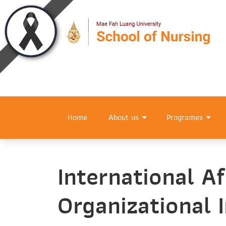
Home
About us
Programes
International Af
Organizational