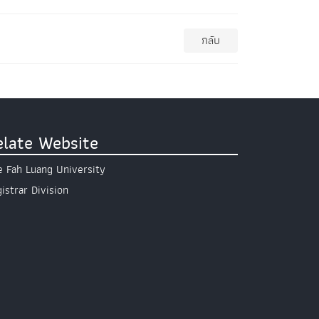
กลับ
elate Website
 Fah Luang University
istrar Division