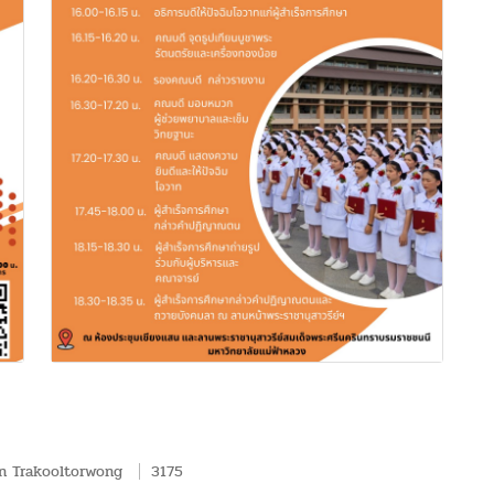
n Trakooltorwong
3175