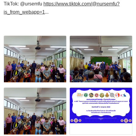
TikTok: @ursemfu
https://www.tiktok.com/@nursemfu?
is_from_webapp=1
...