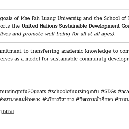
ic goals of Mae Fah Luang University and the School o
ports the
United Nations Sustainable Development Goa
ives and promote well-being for all at all ages).
commitment to transferring academic knowledge to com
 serves as a model for sustainable community develop
ursingmfu20years #schoolofnursingmfu #SDGs #acade
ยาบาลแม่ฟ้าหลวง #บริการวิชาการ #กิจกรรมนักศึกษา
#กรอบข
g.html