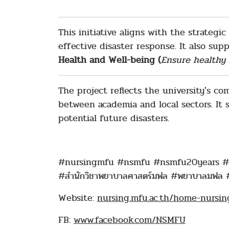
This initiative aligns with the strateg
effective disaster response. It also sup
Health and Well-being
(
Ensure healthy l
The project reflects the university's 
between academia and local sectors. It
potential future disasters.
#nursingmfu #nsmfu #nsmfu20years #n
#สำนักวิชาพยาบาลศาสตร์มฟล #พยาบาลมฟล #พ
Website:
nursing.mfu.ac.th/home-nursin
FB:
www.facebook.com/NSMFU