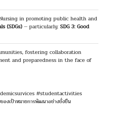
f Nursing in promoting public health and
ls (SDGs)
— particularly:
SDG 3: Good
munities, fostering collaboration
ment and preparedness in the face of
micsurvices #studentactivities
องเป้าหมายการพัฒนาอย่างยั่งยืน