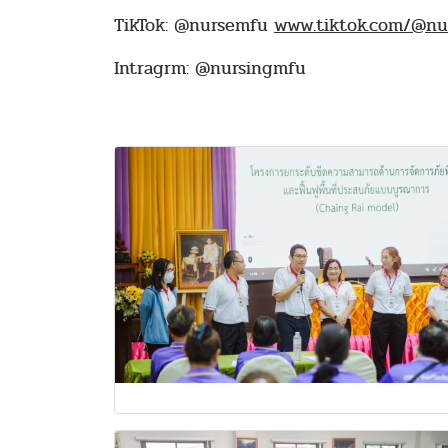
TikTok: @nursemfu
www.tiktok.com/@nu
Intragrm: @nursingmfu