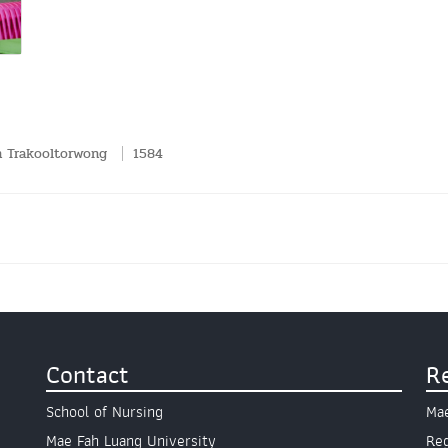
 Trakooltorwong
1584
Contact
R
School of Nursing
Mae
Mae Fah Luang University
Reg