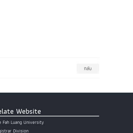
กลับ
elate Website
 Fah Luang University
istrar Division