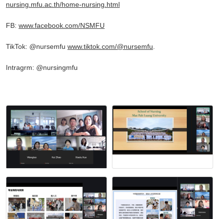
nursing.mfu.ac.th/home-nursing.html
FB:
www.facebook.com/NSMFU
TikTok: @nursemfu
www.tiktok.com/@nursemfu
.
Intragrm: @nursingmfu