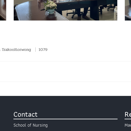
 Trakooltorwong
1079
Contact
R
School of Nursing
Mae