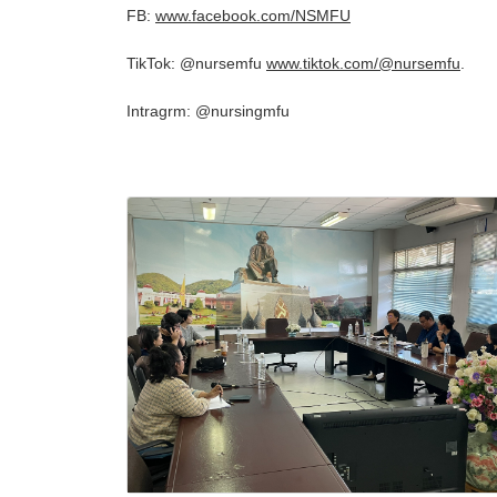
FB:
www.facebook.com/NSMFU
TikTok: @nursemfu
www.tiktok.com/@nursemfu
.
Intragrm: @nursingmfu