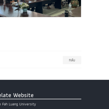
กลับ
elate Website
 Fah Luang University