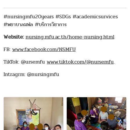
#nursingmfu20years #SDGs #academicsurvices
#พยาบาลมฟล #บริการวิชาการ
Website:
nursing.mfu.ac.th/home-nursing.html
FB:
www.facebook.com/NSMFU
TikTok: @ursemfu
www.tiktok.com/@nursemfu
.
Intragrm: @nursingmfu