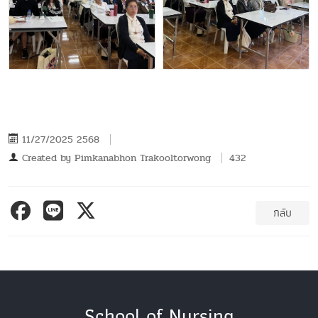
11/27/2025 2568
Created by
Pimkanabhon Trakooltorwong
432
กลับ
School of Nursing