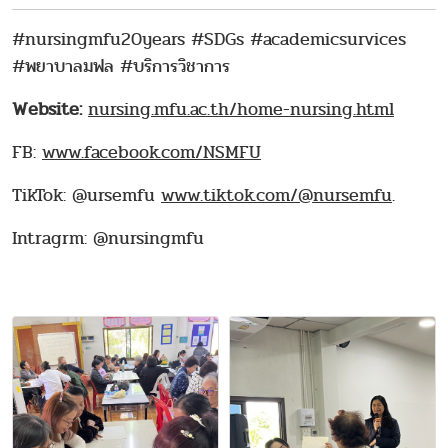
#nursingmfu20years #SDGs #academicsurvices
#พยาบาลมฟล #บริการวิชาการ
Website:
nursing.mfu.ac.th/home-nursing.html
FB:
www.facebook.com/NSMFU
TikTok: @ursemfu
www.tiktok.com/@nursemfu
.
Intragrm: @nursingmfu