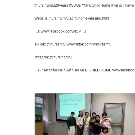
#nursingmfu20years #SDGs #MFUChildHome
#พยาบาลมฟล #บ
Website:
nursing.mfu.ac.th/home-nursing.html
FB:
www.facebook.com/NSMFU
TikTok: @nursemfu
www.tiktok.com/@nursemfu
.
Intragrm: @nursingmfu
FB งานสวัสดิการบ้านเด็กเล็ก MFU CHILD HOME
www.facebook