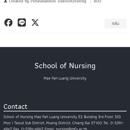
Created by
Pimkanabhon Trakooltorwong
400
กลับ
School of Nursing
Mae Fah Luang University
Contact
School of Nursing
Mae Fah Luang University
E2 Building 3rd Floor
333
Moo 1 Tasud Sub District,
Muang District, Chiang Rai 57100
Tel. 0-5391-
6867
Fax. 0-5391-6867
Email: nursing@mfu.ac.th