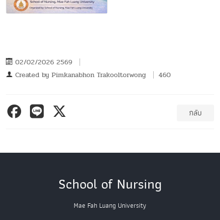
02/02/2026 2569
Created by
Pimkanabhon Trakooltorwong
460
กลับ
School of Nursing
Mae Fah Luang University