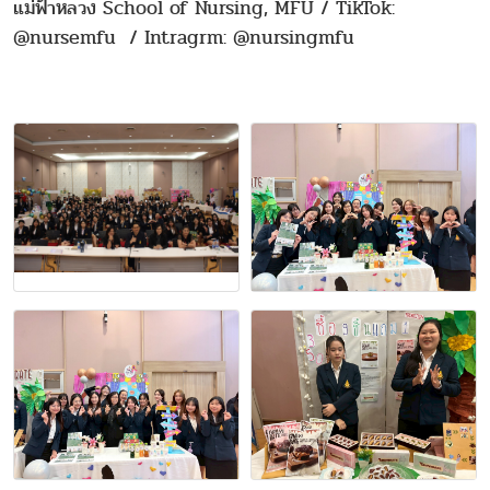
แม่ฟ้าหลวง School of Nursing, MFU / TikTok:
@nursemfu / Intragrm: @nursingmfu