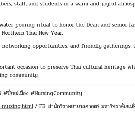
ers, staff, and students in a warm and joyful atmosp
water-pouring ritual to honor the Dean and senior fa
e Northern Thai New Year.
l, networking opportunities, and friendly gatherings,
ortant occasion to preserve Thai cultural heritage 
sing community.
 #ปี๋ใหม่เมือง #NursingCommunity
-nursing.html
/ FB: สำนักวิชาพยาบาลศาสตร์ มหาวิทยาลัยแม