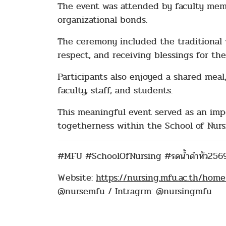
The event was attended by faculty memb
organizational bonds.
The ceremony included the traditional 
respect, and receiving blessings for th
Participants also enjoyed a shared mea
faculty, staff, and students.
This meaningful event served as an imp
togetherness within the School of Nur
#MFU #SchoolOfNursing #รดน้ำดำหัว2569
Website:
https://nursing.mfu.ac.th/home
@nursemfu / Intragrm: @nursingmfu