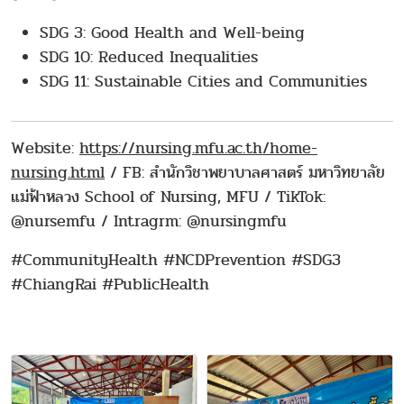
SDG 3: Good Health and Well-being
SDG 10: Reduced Inequalities
SDG 11: Sustainable Cities and Communities
Website:
https://nursing.mfu.ac.th/home-
nursing.html
/ FB: สำนักวิชาพยาบาลศาสตร์ มหาวิทยาลัย
แม่ฟ้าหลวง School of Nursing, MFU / TikTok:
@nursemfu / Intragrm: @nursingmfu
#CommunityHealth #NCDPrevention #SDG3
#ChiangRai #PublicHealth