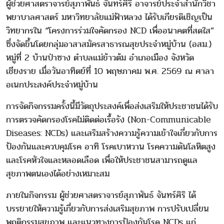
ผู้ช่วยศาสตราจารย์สุภาพันธ์ จันทร์ศิริ อาจารย์ประจำสำนักวิชา
พยาบาลศาสตร์ มหาวิทยาลัยแม่ฟ้าหลวง ได้รับเกียรติเชิญเป็น
วิทยากรใน “โครงการร่วมใจคัดกรอง NCD เพื่ออนาคตที่สดใส”
ซึ่งจัดขึ้นโดยกลุ่มอาสาสมัครสาธารณสุขประจำหมู่บ้าน (อสม.)
หมู่ที่ 2 บ้านป่าซาง ตำบลแม่ข้าวต้ม อำเภอเมือง จังหวัด
เชียงราย เมื่อวันอาทิตย์ที่ 10 พฤษภาคม พ.ศ. 2569 ณ ศาลา
อเนกประสงค์ประจำหมู่บ้าน
การจัดกิจกรรมครั้งนี้มีวัตถุประสงค์เพื่อส่งเสริมให้ประชาชนได้รับ
การตรวจคัดกรองโรคไม่ติดต่อเรื้อรัง (Non-Communicable
Diseases: NCDs) และเสริมสร้างความรู้ความเข้าใจเกี่ยวกับการ
ป้องกันและควบคุมโรค อาทิ โรคเบาหวาน โรคความดันโลหิตสูง
และโรคหัวใจและหลอดเลือด เพื่อให้ประชาชนสามารถดูแล
สุขภาพตนเองได้อย่างเหมาะสม
ภายในกิจกรรม ผู้ช่วยศาสตราจารย์สุภาพันธ์ จันทร์ศิริ ได้
บรรยายให้ความรู้เกี่ยวกับการส่งเสริมสุขภาพ การปรับเปลี่ยน
พฤติกรรมสุขภาพ และแนวทางการป้องกันโรค NCDs แก่