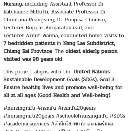
Nursing
, including
Assistant Professor Dr.
Ratchanee Mitkitti, Associate Professor Dr.
Chuntana Reangsing, Dr. Pimpisa Chomsri,
Lecturer Buppar Viriyaratanakul, and
Lecturer Arnut Wanna, conducted home visits to
7 bedridden patients
in
Nang Lae Subdistrict,
Chiang Rai Province
. The
oldest elderly person
visited was 98 years old
.
This project aligns with the
United Nations
Sustainable Development Goals (SDGs), Goal 3:
Ensure healthy lives and promote well-being for
all at all ages (Good Health and Well-being).
#nursingmfu #nsmfu #nsmfu20years
#nursingmfu20years #schoolofnursingmfu #SDGs
#academicsurvices #สำนักวิชาพยาบาลศาสตร์มฟล