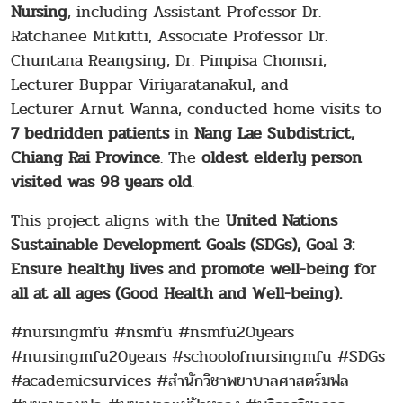
Nursing
, including
Assistant Professor Dr.
Ratchanee Mitkitti, Associate Professor Dr.
Chuntana Reangsing, Dr. Pimpisa Chomsri,
Lecturer Buppar Viriyaratanakul, and
Lecturer Arnut Wanna, conducted home visits to
7 bedridden patients
in
Nang Lae Subdistrict,
Chiang Rai Province
. The
oldest elderly person
visited was 98 years old
.
This project aligns with the
United Nations
Sustainable Development Goals (SDGs), Goal 3:
Ensure healthy lives and promote well-being for
all at all ages (Good Health and Well-being).
#nursingmfu #nsmfu #nsmfu20years
#nursingmfu20years #schoolofnursingmfu #SDGs
#academicsurvices #สำนักวิชาพยาบาลศาสตร์มฟล