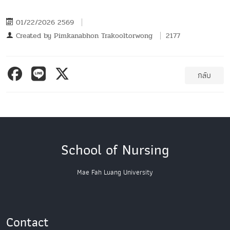
01/22/2026 2569
Created by
Pimkanabhon Trakooltorwong
2177
กลับ
School of Nursing
Mae Fah Luang University
Contact