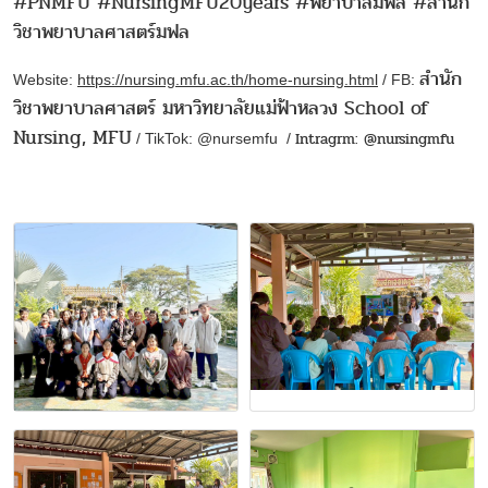
#PNMFU #NursingMFU20years #พยาบาลมฟล #สำนัก
วิชาพยาบาลศาสตร์มฟล
สำนัก
Website:
https://nursing.mfu.ac.th/home-nursing.html
/ FB:
วิชาพยาบาลศาสตร์ มหาวิทยาลัยแม่ฟ้าหลวง School of
Nursing, MFU
Intragrm: @nursingmfu
/ TikTok: @nursemfu /