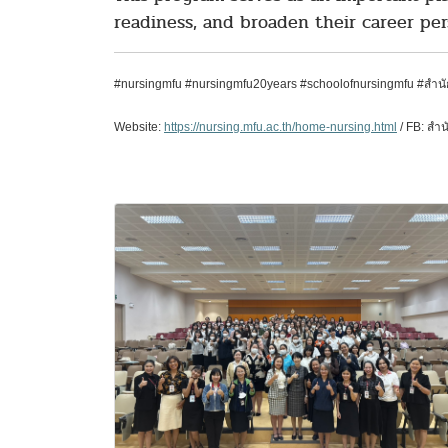
readiness, and broaden their career per
#nursingmfu #nursingmfu20years #schoolofnursingmfu #ส
Website:
https://nursing.mfu.ac.th/home-nursing.html
/ FB:
สำน