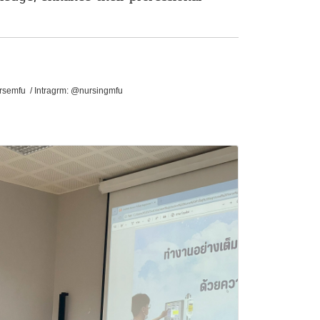
ursemfu /
Intragrm: @nursingmfu