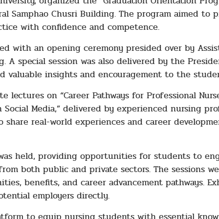
niversity, organized the “Graduation Orientation Prog
ral Samphao Chusri Building. The program aimed to p
ractice with confidence and competence.
ed with an opening ceremony presided over by Assis
g. A special session was also delivered by the Preside
d valuable insights and encouragement to the studen
te lectures on “Career Pathways for Professional Nurs
 Social Media,” delivered by experienced nursing prof
o share real-world experiences and career developmen
was held, providing opportunities for students to en
 from both public and private sectors. The sessions w
ties, benefits, and career advancement pathways. Exh
otential employers directly.
atform to equip nursing students with essential know