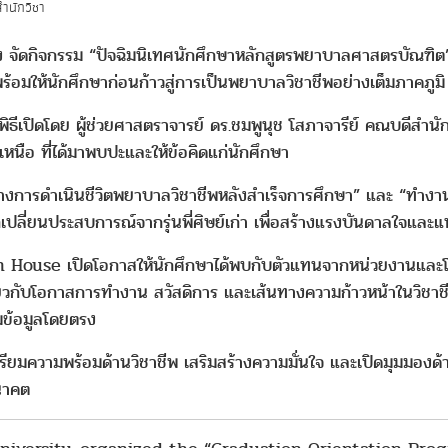
ำนักวิชา
 จัดกิจกรรม “ปัจฉิมนิเทศนักศึกษาหลักสูตรพยาบาลศาสตรบัณฑิต”
้อมให้นักศึกษาก่อนก้าวสู่การเป็นพยาบาลวิชาชีพอย่างเต็มภาคภูมิ
พิธีเปิดโดย ผู้ช่วยศาสตราจารย์ ดร.ชมพูนุช โสภาจารีย์ คณบดีสำ
อ ที่ได้มาพบปะและให้ข้อคิดแก่นักศึกษา
างการดำเนินชีวิตพยาบาลวิชาชีพหลังสำเร็จการศึกษา” และ “ทำงานอ
กเปลี่ยนประสบการณ์จากรุ่นพี่ศิษย์เก่า เพื่อสร้างแรงบันดาลใ
en House เปิดโอกาสให้นักศึกษาได้พบกับตัวแทนจากหน่วยงานและ
่ยวกับโอกาสการทำงาน สวัสดิการ และเส้นทางความก้าวหน้าในวิชาชี
ามข้อมูลโดยตรง
เตรียมความพร้อมด้านวิชาชีพ เสริมสร้างความมั่นใจ และเปิดมุมมองด
นาคต