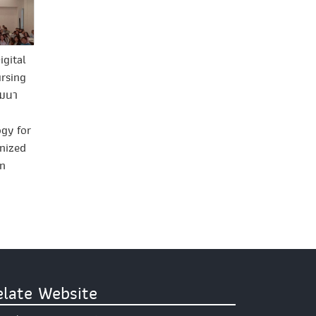
igital
rsing
ัฒนา
ogy for
nized
on
elate Website