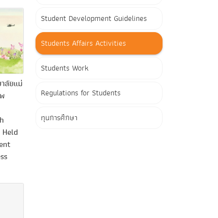
Student Development Guidelines
Students Affairs Activities
Students Work
าลัยแม่
Regulations for Students
าพ
ทุนการศึกษา
ah
y Held
ent
ess