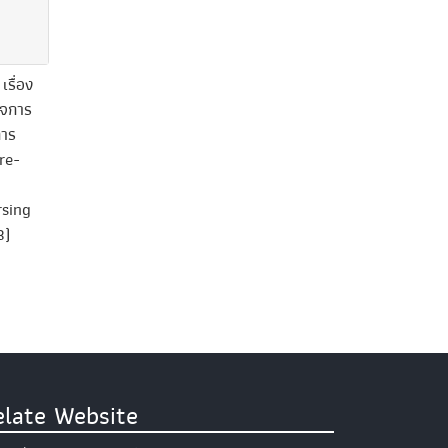
รื่อง
็จการ
การ
re-
rsing
3)
elate Website