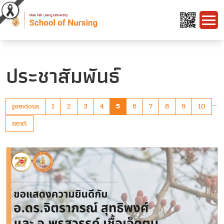
ประชาสัมพันธ์
…
previous
1
2
3
4
5
6
7
8
9
10
next