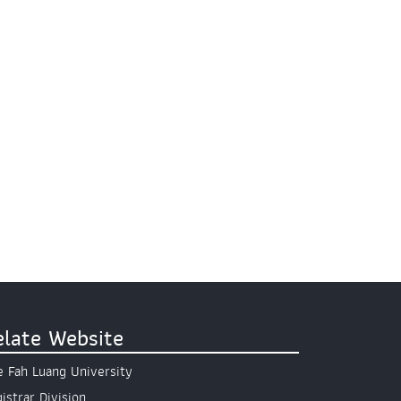
elate Website
 Fah Luang University
istrar Division