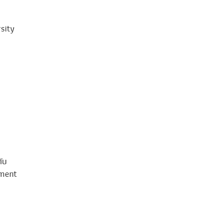
sity
ับ
sment