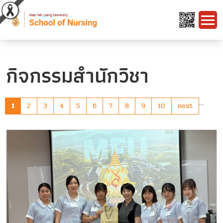
กิจกรรมสำนักวิชา
…
1
2
3
4
5
6
7
8
9
10
next