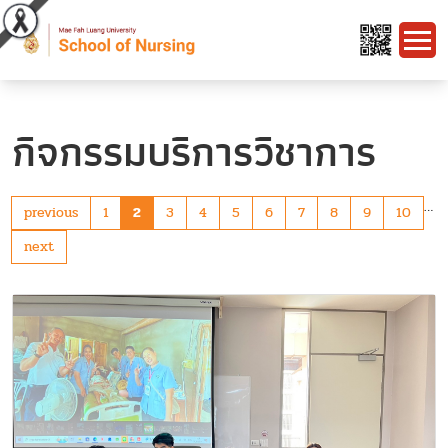
กิจกรรมบริการวิชาการ
…
previous
1
2
3
4
5
6
7
8
9
10
next