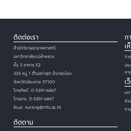
ติดต่อเรา
กา
เห
สำนักวิชาพยาบาลศาสตร์
มหาวิทยาลัยแม่ฟ้าหลวง
การ
ชั้น 3 อาคาร E2
ประ
ศาส
333 หมู่ 1 ตำบลท่าสุด อำเภอเมือง
เว
จังหวัดเชียงราย 57100
โทรศัพท์. 0-5391-6867
มหา
โทรสาร. 0-5391-6867
ส่
อีเมล: nursing@mfu.ac.th
การ
ติดตาม