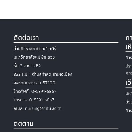
ติดต่อเรา
กา
เห
สำนักวิชาพยาบาลศาสตร์
มหาวิทยาลัยแม่ฟ้าหลวง
การ
ชั้น 3 อาคาร E2
ประ
ศาส
333 หมู่ 1 ตำบลท่าสุด อำเภอเมือง
เว
จังหวัดเชียงราย 57100
โทรศัพท์. 0-5391-6867
มหา
โทรสาร. 0-5391-6867
ส่
อีเมล: nursing@mfu.ac.th
การ
ติดตาม