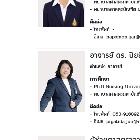
- พยาบาลศาสตรมหาบัณฑิต
- พยาบาลศาสตรบัณฑิต มห
ติดต่อ
- โทรศัพท์. -
- อีเมล: napamon.yar@
อาจารย์ ดร. ปิย
ตำแหน่ง อาจารย์
การศึกษา
- Ph.D Nursing Univer
- พยาบาลศาสตรมหาบัณฑิต
ติดต่อ
- โทรศัพท์. 053-916892
- อีเมล: piyatida.jun@