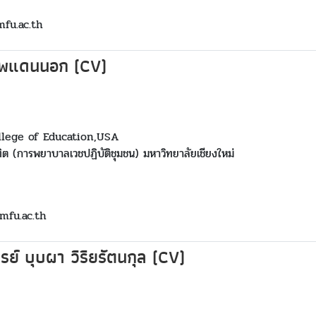
mfu.ac.th
 พแดนนอก (CV)
llege of Education,USA
 (การพยาบาลเวชปฏิบัติชุมชน) มหาวิทยาลัยเชียงใหม่
@mfu.ac.th
รย์ บุบผา วิริยรัตนกุล (CV)