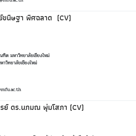
์ขนิษฐา พิศฉลาด (CV)
ฑิต มหาวิทยาลัยเชียงใหม่
าวิทยาลัยเชียงใหม่
@mfu.ac.th
ารย์ ดร.นภมณ พุ่มโสภา (CV)