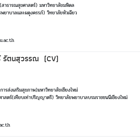
(สาธารณสุขศาสตร์) มหาวิทยาลัยมหิดล
พยาบาลและผดุงครรภ์) วิทยาลัยหัวเฉียว
u.ac.th
ร์ รัตนสุวรรณ (CV)
ารส่งเสริมสุขภาพ)มหาวิทยาลัยเชียงใหม่
าสตร์(เทียบเท่าปริญญาตรี) วิทยาลัยพยาบาลบรมราชชนนีเชียงใหม่
ac.th