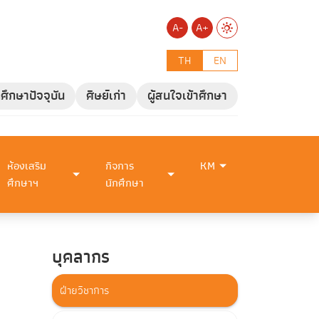
A-
A+
TH
EN
กศึกษาปัจจุบัน
ศิษย์เก่า
ผู้สนใจเข้าศึกษา
ห้องเสริม
กิจการ
KM
ศึกษาฯ
นักศึกษา
บุคลากร
ฝ่ายวิชาการ