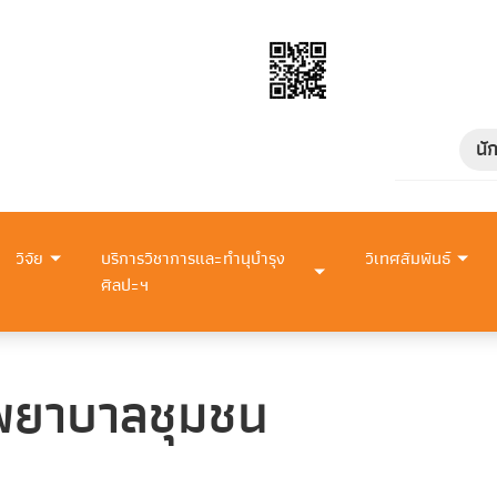
นั
วิจัย
บริการวิชาการและทำนุบำรุง
วิเทศสัมพันธ์
ศิลปะฯ
รพยาบาลชุมชน