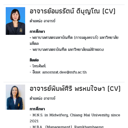
อาจารย์อมรรัตน์ ดีบุญโณ (CV)
ตำแหน่ง อาจารย์
การศึกษา
-
พยาบาลศาสตรมหาบัณฑิต (การผดุงครรภ์) มหาวิทยาลัย
มหิดล
- พยาบาลศาสตรบัณฑิต มหาวิทยาลัยแม่ฟ้าหลวง
ติดต่อ
- โทรศัพท์.
- อีเมล: amornrat.dee@mfu.ac.th
อาจารย์พิมพ์ศิริ พรหมใจษา (CV)
ตำแหน่ง อาจารย์
การศึกษา
- M.N.S. in Midwifery, Chiang Mai University since
2021
- M.B.A., (Management), Ramkhamhaeng