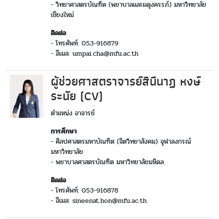
- วิทยาศาสตรบัณฑิต (พยาบาลและผดุงครรภ์) มหาวิทยาลัย
เชียงใหม่
ติดต่อ
- โทรศัพท์. 053-916879
- อีเมล: umpai.cha@mfu.ac.th
ผู้ช่วยศาสตราจารย์สินีนาฏ หงษ์
ระนัย (CV)
ตำแหน่ง อาจารย์
การศึกษา
- ศิลปศาสตรมหาบัณฑิต (จิตวิทยาสังคม) จุฬาลงกรณ์
มหาวิทยาลัย
- พยาบาลศาสตรบัณฑิต มหาวิทยาลัยมหิดล
ติดต่อ
- โทรศัพท์. 053-916878
- อีเมล: sineenat.hon@mfu.ac.th