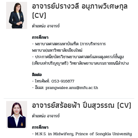
อาจารย์ปรางวลี อนุภาพวิเศษกุล
(CV)
ตำแหน่ง อาจารย์
การศึกษา
- พยาบาลศาสตรมหาบัณฑิต (การบริหารการ
พยาบาล)มหาวิทยาลัยเชียงใหม่
- ประกาศนียบัตรวิชาพยาบาลศาสตร์และผดุงครรภ์ชั้นสูง
(เทียบเท่าปริญญาตรี) วิทยาลัยพยาบาลบรมราชชนนีลำปาง
ติดต่อ
- โทรศัพท์. 053-916877
- อีเมล: prangwalee.anu@mfu.ac.th
อาจารย์สร้อยฟ้า ปิ่นสุวรรณ (CV)
ตำแหน่ง อาจารย์
การศึกษา
- M.N.S. in Midwifery, Prince of Songkla University