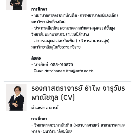
การศึกษา
- พยาบาลศาสตรมหาบัณฑิต (การพยาบาลแม่และเด็ก)
มหาวิทยาลัยเชียงใหม่
- ประกาศนียบัตรพยาบาลศาสตร์และผดุงครรภ์ชั้นสูง
วิทยาลัยพยาบาลบรมราชชนนีลำปาง
- สาธารณสุขศาสตรบัณฑิต ( บริหารสาธารณสุข)
มหาวิทยาลัยสุโขทัยธรรมาธิราช
ติดต่อ
- โทรศัพท์. 053-916876
- อีเมล: dutchanee.lim@mfu.ac.th
รองศาสตราจารย์ อำไพ จารุวัชร
พาณิชกุล (CV)
ตำแหน่ง อาจารย์
การศึกษา
- วิทยาศาสตรมหาบัณฑิต (พยาบาลศาสตร์ สาขามารดาและ
ทารก) มหาวิทยาลัยมหิดล