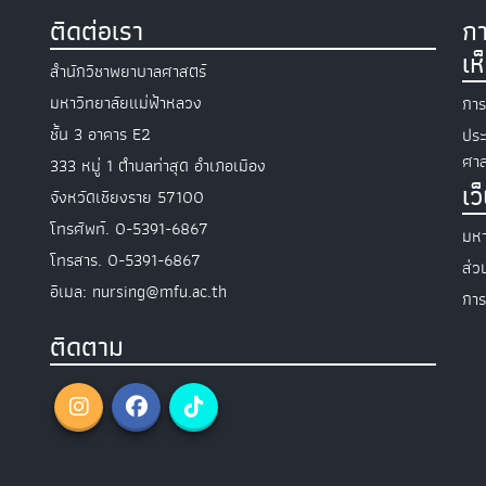
ติดต่อเรา
กา
เห
สำนักวิชาพยาบาลศาสตร์
มหาวิทยาลัยแม่ฟ้าหลวง
การ
ชั้น 3 อาคาร E2
ประ
ศาส
333 หมู่ 1 ตำบลท่าสุด อำเภอเมือง
เว
จังหวัดเชียงราย 57100
โทรศัพท์. 0-5391-6867
มหา
โทรสาร. 0-5391-6867
ส่
อีเมล: nursing@mfu.ac.th
การ
ติดตาม