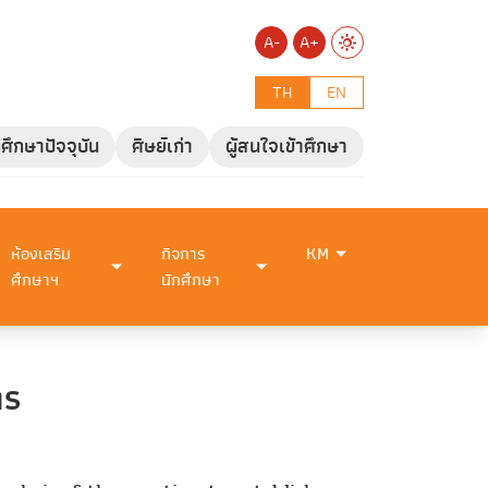
A-
A+
TH
EN
กศึกษาปัจจุบัน
ศิษย์เก่า
ผู้สนใจเข้าศึกษา
ห้องเสริม
กิจการ
KM
ศึกษาฯ
นักศึกษา
าร