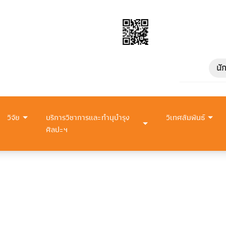
นั
วิจัย
บริการวิชาการและทำนุบำรุง
วิเทศสัมพันธ์
ศิลปะฯ