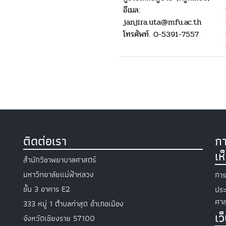
อีเมล:
janjira.uta@mfu.ac.th
โทรศัพท์. 0-5391-7557
ติดต่อเรา
กา
เห
สำนักวิชาพยาบาลศาสตร์
มหาวิทยาลัยแม่ฟ้าหลวง
การ
ชั้น 3 อาคาร E2
ประ
ศาส
333 หมู่ 1 ตำบลท่าสุด อำเภอเมือง
เว
จังหวัดเชียงราย 57100