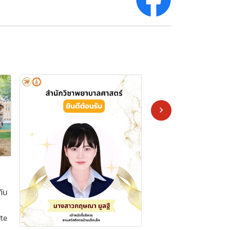
งานสวัสดิการบ้านเด็กเล็
พยาบาลศาสตร์ มฟล. จั
กับ
ซ่อน สู้” เสริมทักษะคว
ครู/MFU Child Home, 
te
Nursing, Organizes “R