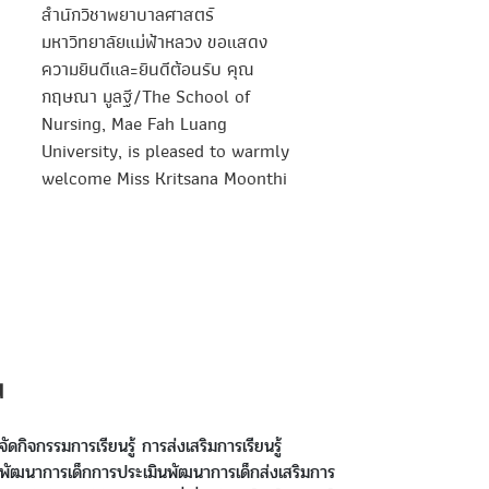
สำนักวิชาพยาบาลศาสตร์
Fight” Training to En
มหาวิทยาลัยแม่ฟ้าหลวง ขอแสดง
Safety Skills for Teac
ความยินดีและยินดีต้อนรับ คุณ
กฤษณา มูลฐี/The School of
Nursing, Mae Fah Luang
University, is pleased to warmly
welcome Miss Kritsana Moonthi
น
จัดกิจกรรมการเรียนรู้ การส่งเสริมการเรียนรู้
พัฒนาการเด็กการประเมินพัฒนาการเด็กส่งเสริมการ