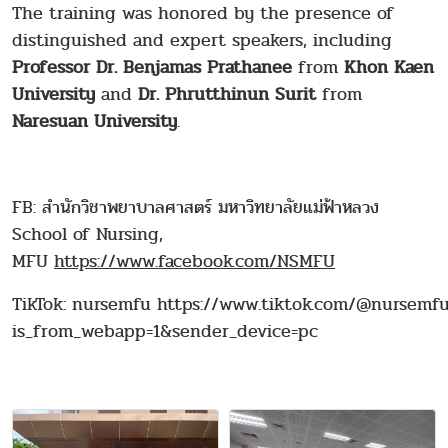
The training was honored by the presence of
distinguished and expert speakers, including
Professor Dr. Benjamas Prathanee
from
Khon Kaen
University
and
Dr.
Phrutthinun Surit
from
Naresuan University
.
FB: สำนักวิชาพยาบาลศาสตร์ มหาวิทยาลัยแม่ฟ้าหลวง
School of Nursing,
MFU
https://www.facebook.com/NSMFU
TikTok: nursemfu https://www.tiktok.com/@nursemf
is_from_webapp=1&sender_device=pc