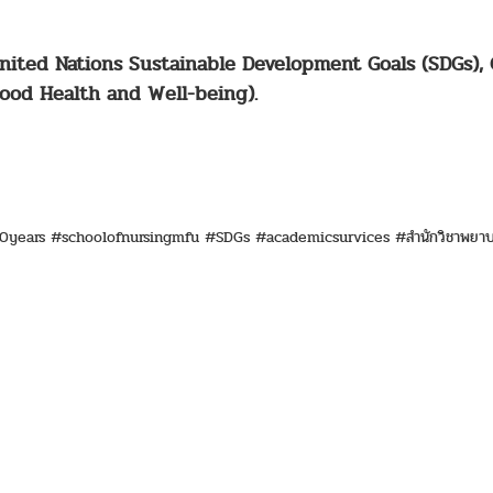
nited Nations Sustainable Development Goals (SDGs), G
(Good Health and Well-being).
ears #schoolofnursingmfu #SDGs #academicsurvices #สำนักวิชาพยาบา