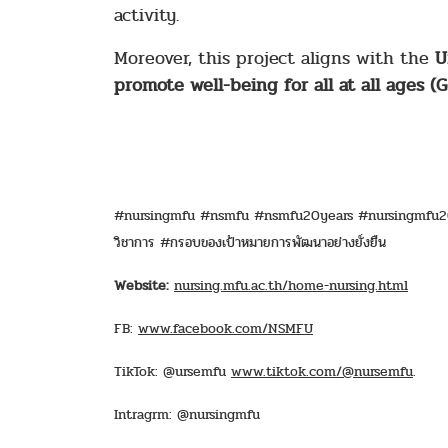
activity.
Moreover, this project aligns with the
U
promote well-being for all at all ages 
#nursingmfu #nsmfu #nsmfu20years #nursingmfu20y
วิชาการ #กรอบของเป้าหมายการพัฒนาอย่างยั่งยืน
Website:
nursing.mfu.ac.th/home-nursing.html
FB:
www.facebook.com/NSMFU
TikTok: @ursemfu
www.tiktok.com/@nursemfu
.
Intragrm: @nursingmfu