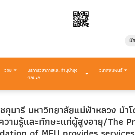
นั
วิจัย
บริการวิชาการและทำนุบำรุง
วิเทศสัมพันธ์
ศิลปะฯ
ุมารี มหาวิทยาลัยแม่ฟ้าหลวง นำโ
วามรู้และทักษะแก่ผู้สูงอายุ/The P
dation of MFU provides service