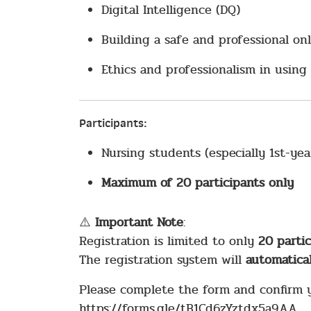
Digital Intelligence (DQ)
Building a safe and professional on
Ethics and professionalism in using 
Participants
:
Nursing students (especially 1st-ye
Maximum of 20 participants only
⚠️
Important Note
:
Registration is limited to only
20 parti
The registration system will
automatical
Please complete the form and confirm yo
https://forms.gle/tB1Cd6zYztdx5a9AA