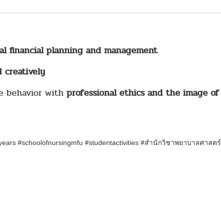
al financial planning and management
 creatively
ne behavior with
professional ethics and the image of
ars #schoolofnursingmfu #studentactivities
#สำนักวิชาพยาบาลศาสตร