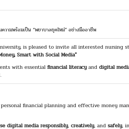
มความพร้อมเป็น “พยาบาลยุคใหม่” อย่างมืออาชีพ
versity, is pleased to invite all interested nursing s
 Money, Smart with Social Media"
dents with essential
financial literacy
and
digital med
.
n personal financial planning and effective money ma
se digital media responsibly
,
creatively
, and
safely
, 