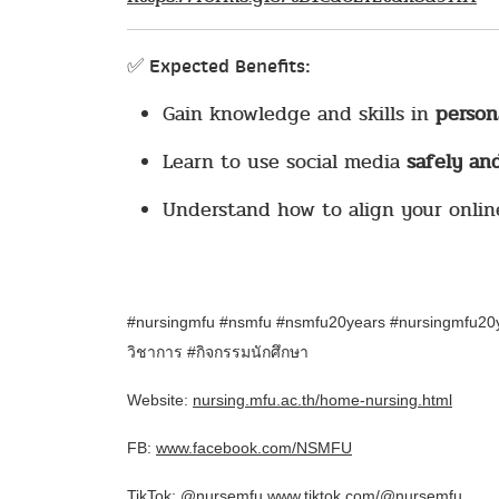
✅
Expected Benefits:
Gain knowledge and skills in
person
Learn to use social media
safely and
Understand how to align your onli
#nursingmfu #nsmfu #nsmfu20years #nursingmfu20ye
วิชาการ #กิจกรรมนักศึกษา
Website:
nursing.mfu.ac.th/home-nursing.html
FB:
www.facebook.com/NSMFU
TikTok: @nursemfu
www.tiktok.com/@nursemfu
.