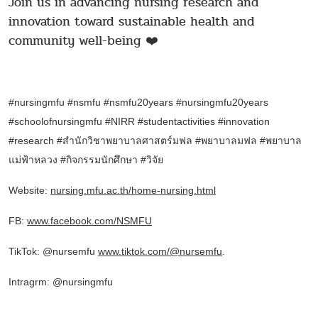
Join us in advancing nursing research and
innovation toward sustainable health and
community well-being ❤️‍
#nursingmfu #nsmfu #nsmfu20years #nursingmfu20years
#schoolofnursingmfu #NIRR #studentactivities #innovation
#research
#สำนักวิชาพยาบาลศาสตร์มฟล #พยาบาลมฟล #
พยาบาล
แม่ฟ้าหลวง
#กิจกรรมนักศึกษา
#วิจัย
Website:
nursing.mfu.ac.th/home-nursing.html
FB:
www.facebook.com/NSMFU
TikTok: @nursemfu
www.tiktok.com/@nursemfu
.
Intragrm: @nursingmfu