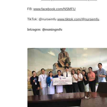
FB:
www.facebook.com/NSMFU
TikTok: @nursemfu
www.tiktok.com/@nursemfu
.
Intragrm: @nursingmfu