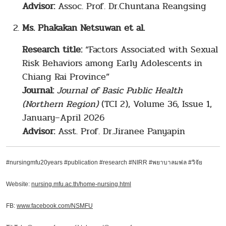
Advisor:
Assoc. Prof. Dr.Chuntana Reangsing
Ms. Phakakan Netsuwan et al.
Research title:
“Factors Associated with Sexual
Risk Behaviors among Early Adolescents in
Chiang Rai Province”
Journal:
Journal of Basic Public Health
(Northern Region)
(TCI 2), Volume 36, Issue 1,
January–April 2026
Advisor:
Asst. Prof. Dr.Jiranee Panyapin
#nursingmfu20years #publication #research
#NIRR
#พยาบาลมฟล
#วิจัย
Website:
nursing.mfu.ac.th/home-nursing.html
FB:
www.facebook.com/NSMFU