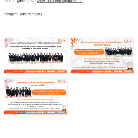
TikTok: @nursemfu
www.tiktok.com/@nursemfu
.
Intragrm: @nursingmfu