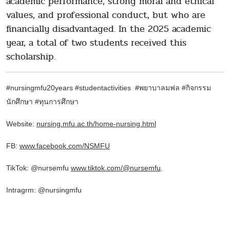
academic performance, strong moral and ethical
values, and professional conduct, but who are
financially disadvantaged. In the 2025 academic
year, a total of two students received this
scholarship.
#nursingmfu20years #studentactivities
#พยาบาลมฟล
#กิจกรรม
นักศึกษา
#
ทุนการศึกษา
Website:
nursing.mfu.ac.th/home-nursing.html
FB:
www.facebook.com/NSMFU
TikTok: @nursemfu
www.tiktok.com/@nursemfu
.
Intragrm: @nursingmfu