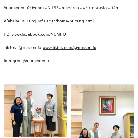
#nursingmfu20years #NIRR #research
#พยาบาลมฟล
#วิจัย
Website:
nursing.mfu.ac.th/home-nursing.html
FB:
www.facebook.com/NSMFU
TikTok: @nursemfu
www.tiktok.com/@nursemfu
.
Intragrm: @nursingmfu