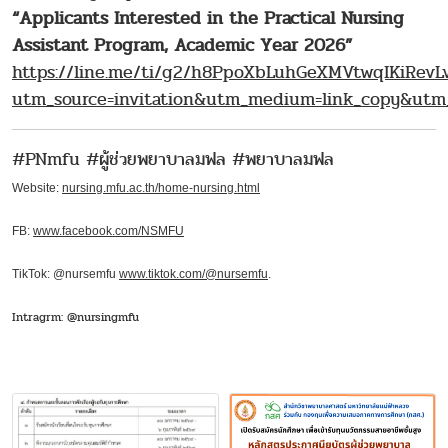
“Applicants Interested in the Practical Nursing
Assistant Program, Academic Year 2026”
https://line.me/ti/g2/h8PpoXbLuhGeXMVtwqIKiRev
utm_source=invitation&utm_medium=link_copy&utm
#PNmfu #ผู้ช่วยพยาบาลมฟล #พยาบาลมฟล
Website:
nursing.mfu.ac.th/home-nursing.html
FB:
www.facebook.com/NSMFU
TikTok: @nursemfu
www.tiktok.com/@nursemfu
.
Intragrm: @nursingmfu