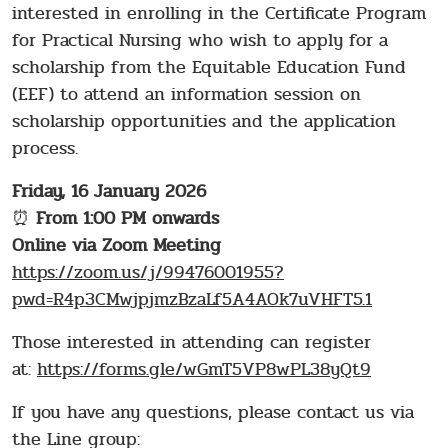
interested in enrolling in the Certificate Program
for Practical Nursing who wish to apply for a
scholarship from the Equitable Education Fund
(EEF) to attend an information session on
scholarship opportunities and the application
process.
Friday, 16 January 2026
⏰
From 1:00 PM onwards
Online via Zoom Meeting
https://zoom.us/j/99476001955?
pwd=R4p3CMwjpjmzBzaLf5A4AOk7uVHFT5.1
Those interested in attending can register
at:
https://forms.gle/wGmT5VP8wPL38yQt9
If you have any questions, please contact us via
the Line group: