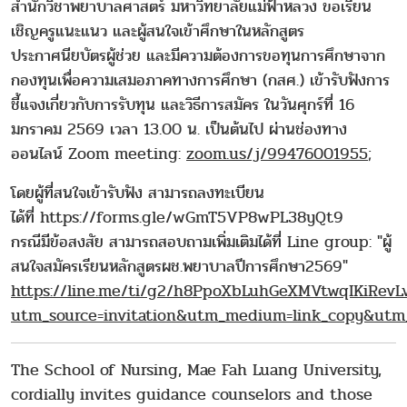
สำนักวิชาพยาบาลศาสตร์ มหาวิทยาลัยแม่ฟ้าหลวง ขอเรียน
เชิญครูแนะแนว และผู้สนใจเข้าศึกษาในหลักสูตร
ประกาศนียบัตรผู้ช่วย และมีความต้องการขอทุนการศึกษาจาก
กองทุนเพื่อความเสมอภาคทางการศึกษา (กสศ.) เข้ารับฟังการ
ชี้แจงเกี่ยวกับการรับทุน และวิธีการสมัคร ในวันศุกร์ที่ 16
มกราคม 2569 เวลา 13.00 น. เป็นต้นไป ผ่านช่องทาง
ออนไลน์ Zoom meeting:
zoom.us/j/99476001955
;
โดยผู้ที่สนใจเข้ารับฟัง สามารถลงทะเบียน
ได้ที่ https://forms.gle/wGmT5VP8wPL38yQt9
กรณีมีข้อสงสัย สามารถสอบถามเพิ่มเติมได้ที่ Line group: "ผู้
สนใจสมัครเรียนหลักสูตรผช.พยาบาลปีการศึกษา2569"
https://line.me/ti/g2/h8PpoXbLuhGeXMVtwqIKiRev
utm_source=invitation&utm_medium=link_copy&utm
The School of Nursing, Mae Fah Luang University,
cordially invites guidance counselors and those