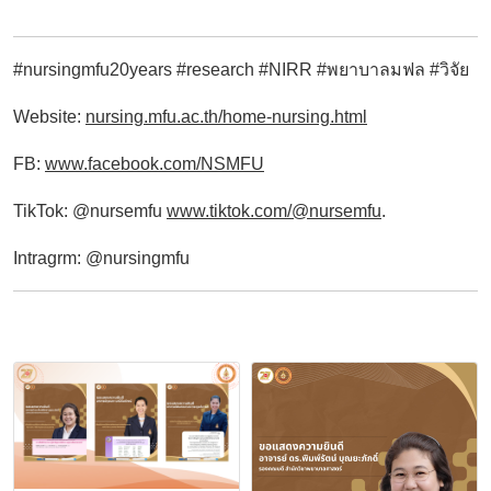
#nursingmfu20years #research
#NIRR
#พยาบาลมฟล
#
วิจัย
Website:
nursing.mfu.ac.th/home-nursing.html
FB:
www.facebook.com/NSMFU
TikTok: @nursemfu
www.tiktok.com/@nursemfu
.
Intragrm: @nursingmfu