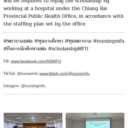
will be required to repay the scholarship by
working at a hospital under the Chiang Rai
Provincial Public Health Office, in accordance with
the staffing plan set by the office.
#พยาบาลมฟล #ทุนการศึกษา #ทุนพยาบาล #nursingmfu
#กิจการนักศึกษามฟล #scholarshipMFU
FB:
www.facebook.com/NSMFU
TikTok: @nursemfu
www.tiktok.com/@nursemfu
.
Intragrm: @nursingmfu