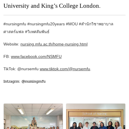
University and King’s College London.
#nursingmfu #nursingmfu20years #MOU
#สำนักวิชาพยาบาล
ศาสตร์มฟล
#วิเทศสัมพันธ์
Website:
nursing.mfu.ac.th/home-nursing.html
FB:
www.facebook.com/NSMFU
TikTok: @nursemfu
www.tiktok.com/@nursemfu
.
Intragrm: @nursingmfu