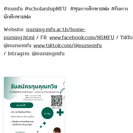
#nsmfu #scholarshipMFU #ทุนการศึกษามฟล #กิจการ
นักศึกษามฟล
Website:
nursing.mfu.ac.th/home-
nursing.html
/ FB:
www.facebook.com/NSMFU
/ TikTo
@nursemfu
www.tiktok.com/@nursemfu
.
/ Intragrm: @nursingmfu