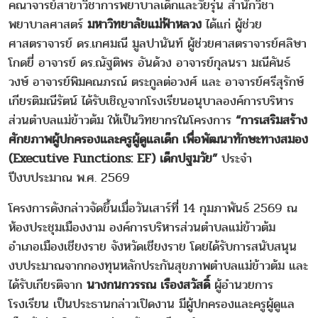
คณาจารย์สาขาวิชาการพยาบาลเด็กและวัยรุ่น สำนักวิชา
พยาบาลศาสตร์
มหาวิทยาลัยแม่ฟ้าหลวง
ได้แก่ ผู้ช่วย
ศาสตราจารย์ ดร.เกศมณี มูลปานันท์ ผู้ช่วยศาสตราจารย์ศลิษา
โกดยี่ อาจารย์ ดร.ณัฐติพร อันด้วง อาจารย์กุลนรา มณีคันธ์
วงษ์ อาจารย์พิมคณภรณ์ ตระกูลต่อวงศ์ และ อาจารย์ศรีสุรักษ์
เกียรติมณีรัตน์ ได้รับเชิญจากโรงเรียนอนุบาลองค์การบริหาร
ส่วนตำบลแม่ข้าวต้ม ให้เป็นวิทยากรในโครงการ
“การเสริมสร้าง
ศักยภาพผู้ปกครองและครูผู้ดูแลเด็ก เพื่อพัฒนาทักษะทางสมอง
(Executive Functions: EF) เด็กปฐมวัย”
ประจำ
ปีงบประมาณ พ.ศ. 2569
โครงการดังกล่าวจัดขึ้นเมื่อวันเสาร์ที่ 14 กุมภาพันธ์ 2569 ณ
ห้องประชุมเมืองงาม องค์การบริหารส่วนตำบลแม่ข้าวต้ม
อำเภอเมืองเชียงราย จังหวัดเชียงราย โดยได้รับการสนับสนุน
งบประมาณจากกองทุนหลักประกันสุขภาพตำบลแม่ข้าวต้ม และ
ได้รับเกียรติจาก
นางกนกวรรณ เรืองสวัสดิ์
ผู้อำนวยการ
โรงเรียน เป็นประธานกล่าวเปิดงาน มีผู้ปกครองและครูผู้ดูแล