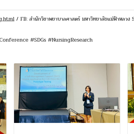
g.html
/ FB: สำนักวิชาพยาบาลศาสตร์ มหาวิทยาลัยแม่ฟ้าหลวง
lConference #SDGs #NursingResearch