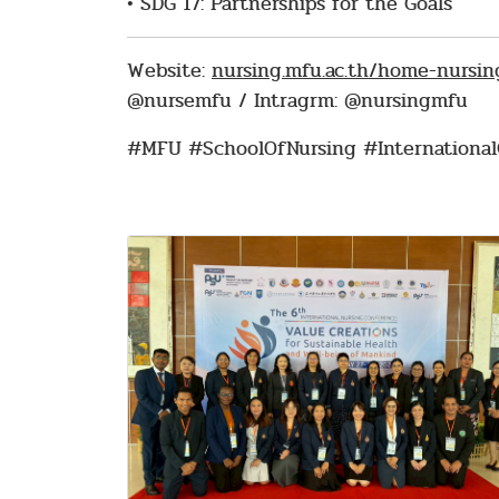
• SDG 17: Partnerships for the Goals
Website:
nursing.mfu.ac.th/home-nursin
@nursemfu / Intragrm: @nursingmfu
#MFU #SchoolOfNursing #Internationa