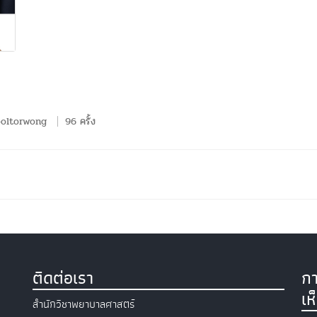
oltorwong
96 ครั้ง
ติดต่อเรา
กา
เห
สำนักวิชาพยาบาลศาสตร์