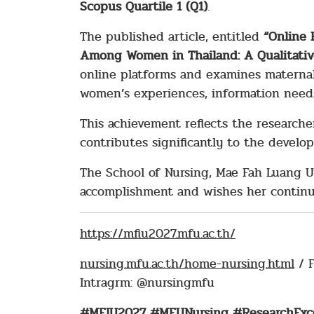
Scopus Quartile 1 (Q1)
.
The published article, entitled
“Online 
Among Women in Thailand: A Qualitativ
online platforms and examines maternal 
women’s experiences, information needs
This achievement reflects the research
contributes significantly to the devel
The School of Nursing, Mae Fah Luang U
accomplishment and wishes her continue
https://mfiu2027.mfu.ac.th/
nursing.mfu.ac.th/home-nursing.html
/ F
Intragrm: @nursingmfu
#MFIU2027 #MFUNursing #ResearchExcel