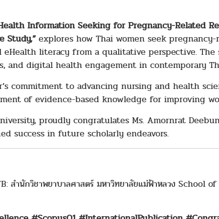
Health Information Seeking for Pregnancy-Related Re
e Study,”
explores how Thai women seek pregnancy-re
eHealth literacy from a qualitative perspective. The 
, and digital health engagement in contemporary Tha
er’s commitment to advancing nursing and health sci
opment of evidence-based knowledge for improving wo
niversity, proudly congratulates Ms. Amornrat Deebu
d success in future scholarly endeavors.
B: สำนักวิชาพยาบาลศาสตร์ มหาวิทยาลัยแม่ฟ้าหลวง School 
lence #ScopusQ1 #InternationalPublication #Congra