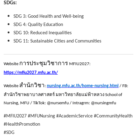
SDGs:
SDG 3: Good Health and Well-being
SDG 4: Quality Education
SDG 10: Reduced Inequalities
SDG 11: Sustainable Cities and Communities
การประชุมวิชาการ
Website
MFIU2027:
https://mfiu2027.mfu.ac.th/
สำนักวิชา
Website
:
nursing.mfu.ac.th/home-nursing.html
/ FB:
สำนักวิชาพยาบาลศาสตร์ มหาวิทยาลัยแม่ฟ้าหลวง
School of
Nursing, MFU / TikTok: @nursemfu / Intragrm: @nursingmfu
#MFIU2027 #MFUNursing #AcademicService #CommunityHealth
#HealthPromotion
#SDG