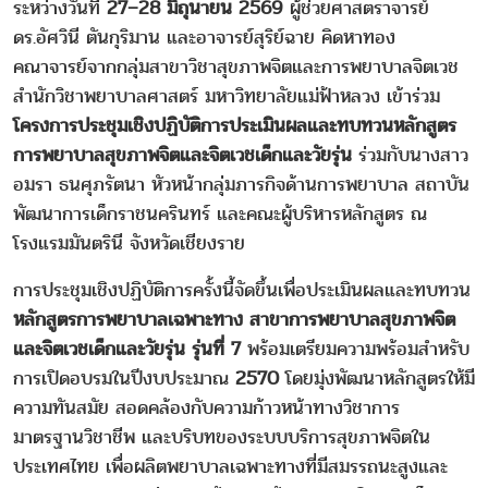
ระหว่างวันที่
27–28 มิถุนายน 2569
ผู้ช่วยศาสตราจารย์
ดร.อัศวินี ตันกุริมาน และอาจารย์สุริย์ฉาย คิดหาทอง
คณาจารย์จากกลุ่มสาขาวิชาสุขภาพจิตและการพยาบาลจิตเวช
สำนักวิชาพยาบาลศาสตร์ มหาวิทยาลัยแม่ฟ้าหลวง เข้าร่วม
โครงการประชุมเชิงปฏิบัติการประเมินผลและทบทวนหลักสูตร
การพยาบาลสุขภาพจิตและจิตเวชเด็กและวัยรุ่น
ร่วมกับนางสาว
อมรา ธนศุภรัตนา หัวหน้ากลุ่มภารกิจด้านการพยาบาล สถาบัน
พัฒนาการเด็กราชนครินทร์ และคณะผู้บริหารหลักสูตร ณ
โรงแรมมันตรินี จังหวัดเชียงราย
การประชุมเชิงปฏิบัติการครั้งนี้จัดขึ้นเพื่อประเมินผลและทบทวน
หลักสูตรการพยาบาลเฉพาะทาง สาขาการพยาบาลสุขภาพจิต
และจิตเวชเด็กและวัยรุ่น รุ่นที่ 7
พร้อมเตรียมความพร้อมสำหรับ
การเปิดอบรมในปีงบประมาณ
2570
โดยมุ่งพัฒนาหลักสูตรให้มี
ความทันสมัย สอดคล้องกับความก้าวหน้าทางวิชาการ
มาตรฐานวิชาชีพ และบริบทของระบบบริการสุขภาพจิตใน
ประเทศไทย เพื่อผลิตพยาบาลเฉพาะทางที่มีสมรรถนะสูงและ