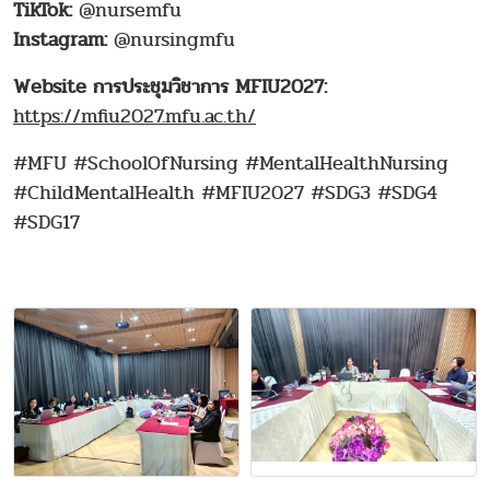
TikTok:
@nursemfu
Instagram:
@nursingmfu
Website การประชุมวิชาการ MFIU2027:
https://mfiu2027.mfu.ac.th/
#MFU #SchoolOfNursing #MentalHealthNursing
#ChildMentalHealth #MFIU2027 #SDG3 #SDG4
#SDG17